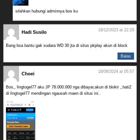
silahkan hubungi adminnya bos ku
19/12/2023 at 22:29
Hadi Susilo
Bang bsa bantu gak sudara WD 30 jta di situs pkplay akun di block
Balas
18/08/2024 at 05:57
Choei
Bos,, lingtogel77 aku JP 78.000.000 nga dibayar,akun di blokir ,,hati2
di lingtogel77 mendingan ngausah maen di situs ini..