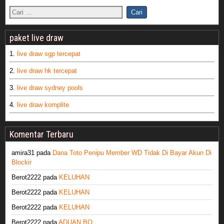
paket live draw
1.
live draw sgp tercepat
2.
live draw hk tercepat
3.
live draw sydney pools
4.
live draw komplite
Komentar Terbaru
amira31
pada
Dana Toto Penipu Member WD Tidak Di Bayar Akun Di
Blockir
Berot2222
pada
KELUHAN
Berot2222
pada
KELUHAN
Berot2222
pada
KELUHAN
Berot2222
pada
ADUAN BO