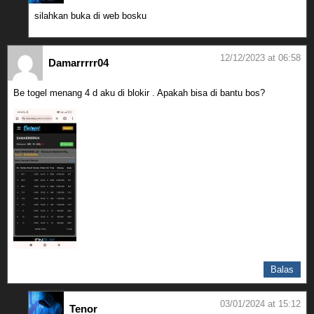
silahkan buka di web bosku
12/12/2023 at 06:58
Damarrrrr04
Be togel menang 4 d aku di blokir . Apakah bisa di bantu bos?
Balas
03/01/2024 at 15:12
Tenor