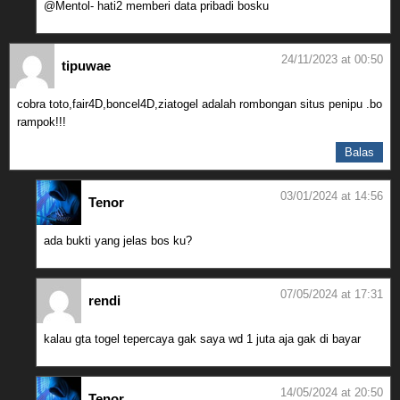
@Mentol- hati2 memberi data pribadi bosku
24/11/2023 at 00:50
tipuwae
cobra toto,fair4D,boncel4D,ziatogel adalah rombongan situs penipu .bo
rampok!!!
Balas
03/01/2024 at 14:56
Tenor
ada bukti yang jelas bos ku?
07/05/2024 at 17:31
rendi
kalau gta togel tepercaya gak saya wd 1 juta aja gak di bayar
14/05/2024 at 20:50
Tenor