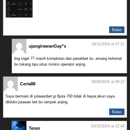
Balas
19/11/2024 at 07:21
ujangirawanGay"s
ling togel 77 masih komplotan dari panahbet itu ,emang terkenal
bo tukang tipu.situs miskin operator anjing
28/09/2024 at 09:22
Ceria88
Saya bermain di jutawanbet jp 8juta 700 tidak di bayar,akun saya
diblokir.jutawan bet bo rampok.anjing.
Balas
03/10/2024 at 22:48
Tenor