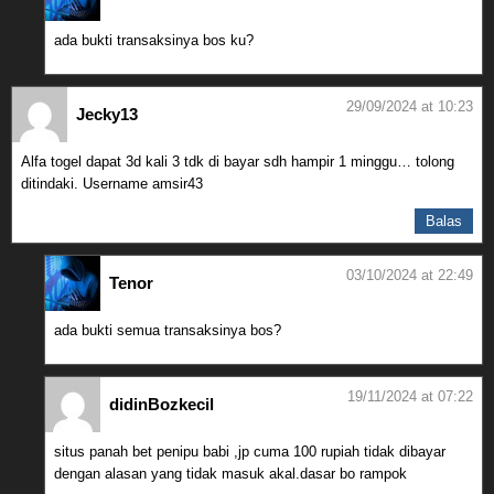
ada bukti transaksinya bos ku?
29/09/2024 at 10:23
Jecky13
Alfa togel dapat 3d kali 3 tdk di bayar sdh hampir 1 minggu… tolong
ditindaki. Username amsir43
Balas
03/10/2024 at 22:49
Tenor
ada bukti semua transaksinya bos?
19/11/2024 at 07:22
didinBozkecil
situs panah bet penipu babi ,jp cuma 100 rupiah tidak dibayar
dengan alasan yang tidak masuk akal.dasar bo rampok