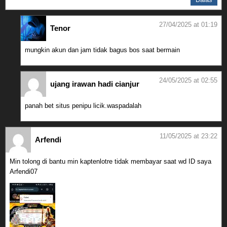
27/04/2025 at 01:19
Tenor
mungkin akun dan jam tidak bagus bos saat bermain
24/05/2025 at 02:55
ujang irawan hadi cianjur
panah bet situs penipu licik.waspadalah
11/05/2025 at 23:22
Arfendi
Min tolong di bantu min kaptenlotre tidak membayar saat wd ID saya
Arfendi07