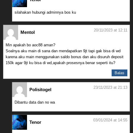
silahakan hubungi adminnya bos ku
20/11/2023 at 12:11
Mentol
Min apakah bo aoc88 aman?
Soalnya aku main di sana dan mendapatkan 9jt tapi gak bisa di wd
karena aku main menggunakan saldo bonus dan aku disuruh deposit
150k agar 9jt ku bisa di wd,apakah prosesnya benar seperti itu?
Balas
23/11/2023 at 21:13
Polisitogel
Dibantu data dan no wa
03/01/2024 at 14:55
Tenor