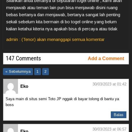
Silahkan anda bertanya di seputaran togel online , kami akan
menjawab atau teman lain pun bisa menjawab disini ruang
bebas bertanya dan menjawab, bertanya sangat lah penting
sekali sebelum kita bermain di bo togel online yang belum
kalian ketahui kiteria nya apakah bisa di percaya atau tidak
admin : (Tenor) akan menanggapi semua komentar
147 Comments
Add a Comment
« Sebelumnya
1
2
30/03/2023 at 01:42
Eko
Saya main di situs semi Toto JP nggak di bayar tolong di bantu ya
boss
Balas
30/03/2023 at 06:57
Eko