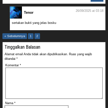
26/09/2025 at 03:18
Tenor
sertakan bukti yang jelas bosku
« Sebelumnya
1
2
Tinggalkan Balasan
Alamat email Anda tidak akan dipublikasikan.
Ruas yang wajib
ditandai
*
Komentar
*
Nama
*