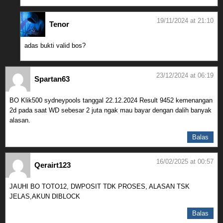
19/11/2024 at 21:10
Tenor
adas bukti valid bos?
23/12/2024 at 06:19
Spartan63
BO Klik500 sydneypools tanggal 22.12.2024 Result 9452 kemenangan
2d pada saat WD sebesar 2 juta ngak mau bayar dengan dalih banyak
alasan.
Balas
16/02/2025 at 00:57
Qerairt123
JAUHI BO TOTO12, DWPOSIT TDK PROSES, ALASAN TSK
JELAS,AKUN DIBLOCK
Balas