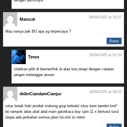
dengan adminnya
09/04/2025 at 15:07
Mancuk
Mau nanya pak BO apa yg terpercaya ?
Balas
10/04/2025 at 01:53
Tenor
silahkan pilih di banner/link di atas bos,tetapi dengan catatan
jangan melanggar aturan
26/04/2025 at 08:52
didinCiandamCianjur
situs botak hoki produk mahong grup terbukti situs kere bandot lont*
bo rampok alias abal abal.main gatotkaca buy spin 11 x berturut turut
tanpa ada perkalian.semua jalan tol,slot isi robot
Balas