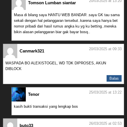
20/03/2025 at 13:20
Tomson Lumban siantar
Masa di bilang saya HANTU WEB BANDAR .saya GK tau sama
sekali dengan hal pelanggaran tersebut..karena saya hanya bet
nomor pribadi dari hasil rumus angka ku yg ku betting..mereka
bikin alasan pelanggaran biar gak bayar bosq..
20/03/2025 at 09:33
Canmark321
WASPADA BO ALEXISTOGEL, WD TDK DIPROSES, AKUN
DIBLOCK
Balas
25/03/2025 at 13:22
Tenor
kasih bukti transaksi yang lengkap bos
26/03/2025 at 02:53
buto33