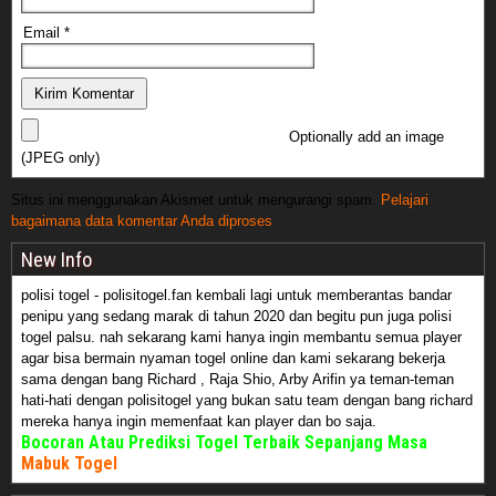
Email
*
Optionally add an image
(JPEG only)
Situs ini menggunakan Akismet untuk mengurangi spam.
Pelajari
bagaimana data komentar Anda diproses
New Info
polisi togel - polisitogel.fan kembali lagi untuk memberantas bandar
penipu yang sedang marak di tahun 2020 dan begitu pun juga polisi
togel palsu. nah sekarang kami hanya ingin membantu semua player
agar bisa bermain nyaman togel online dan kami sekarang bekerja
sama dengan bang Richard , Raja Shio, Arby Arifin ya teman-teman
hati-hati dengan polisitogel yang bukan satu team dengan bang richard
mereka hanya ingin memenfaat kan player dan bo saja.
Bocoran Atau Prediksi Togel Terbaik Sepanjang Masa
Mabuk Togel