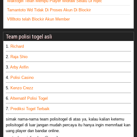
Waktogel Telah Menipu Player Widraw Selalu Di Rijec
Tamantoto Wd Tidak Di Proses Akun Di Blockir
V88toto telah Blockir Akun Member
Team polisi togel asli
1.
Richard
2.
Raja Shio
3.
Arby Arifin
4.
Polisi Casino
5.
Kenzo Crezz
6.
Alternatif Polisi Togel
7.
Prediksi Togel Terbaik
simak nama-nama team polisitogel di atas ya, kalau kalian ketemu
polisitogel di luar jangan mudah percaya itu hanya ingin memnfaat kan
uang player dan bandar online.