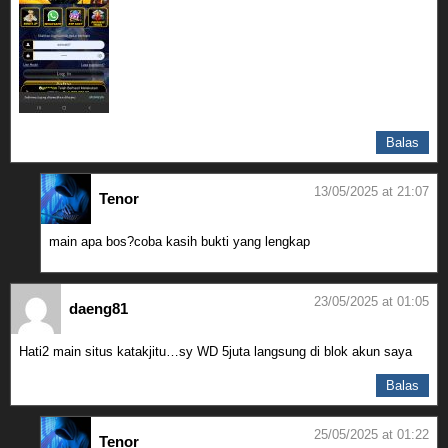
Balas
13/05/2025 at 21:07
Tenor
main apa bos?coba kasih bukti yang lengkap
23/05/2025 at 01:05
daeng81
Hati2 main situs katakjitu…sy WD 5juta langsung di blok akun saya
Balas
25/05/2025 at 01:22
Tenor