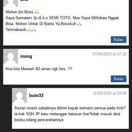
Mohon Ijin Boss
Saya Semalam Jp di b.o SEMI TOTO; Mau Saya Withdraw Nggak
Bisa. Mohon Untuk Di Bantu Ya Bosskuh
Terimakasih
Balas
07/04/2023 at 07:10
inong
Kira kira Marwah 4D aman ngk bos..??
Balas
11/03/2025 at 03:45
buto33
Aturan invest sebaiknya dilimit kayak kemarin,semua pada limit?
la kok SDH JP baru melanggar batasan line?tidak masuk akal
bosku,tolang pencerahannya