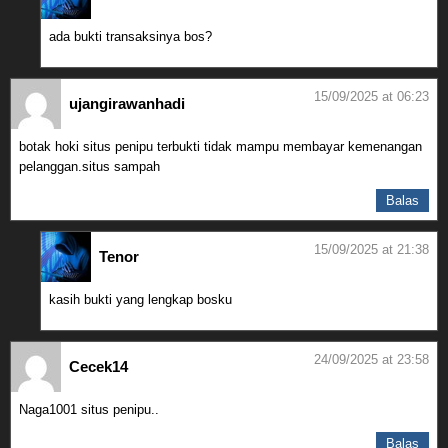
ada bukti transaksinya bos?
15/09/2025 at 06:23
ujangirawanhadi
botak hoki situs penipu terbukti tidak mampu membayar kemenangan
pelanggan.situs sampah
Balas
15/09/2025 at 21:38
Tenor
kasih bukti yang lengkap bosku
24/09/2025 at 23:58
Cecek14
Naga1001 situs penipu..
Balas