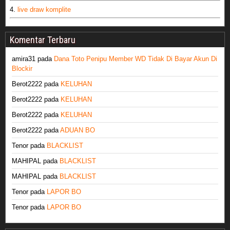
4.
live draw komplite
Komentar Terbaru
amira31
pada
Dana Toto Penipu Member WD Tidak Di Bayar Akun Di
Blockir
Berot2222
pada
KELUHAN
Berot2222
pada
KELUHAN
Berot2222
pada
KELUHAN
Berot2222
pada
ADUAN BO
Tenor
pada
BLACKLIST
MAHIPAL
pada
BLACKLIST
MAHIPAL
pada
BLACKLIST
Tenor
pada
LAPOR BO
Tenor
pada
LAPOR BO