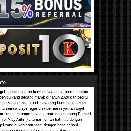
nfo
togel - polisitogel.fan kembali lagi untuk memberantas
penipu yang sedang marak di tahun 2020 dan begitu
a polisi togel palsu. nah sekarang kami hanya ingin
u semua player agar bisa bermain nyaman togel
dan kami sekarang bekerja sama dengan bang Richard
Shio, Arby Arifin ya teman-teman hati-hati dengan
ogel yang bukan satu team dengan bang richard
hanya ingin memenfaat kan player dan bo saja.