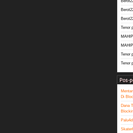
Berot2
Berot2
Berot2
Tenor
p
MAHIP
MAHIP
Tenor
p
Tenor
p
Pos-p
Mentar
Di Bloc
Dana T
Blockir
Palu4d
Skater