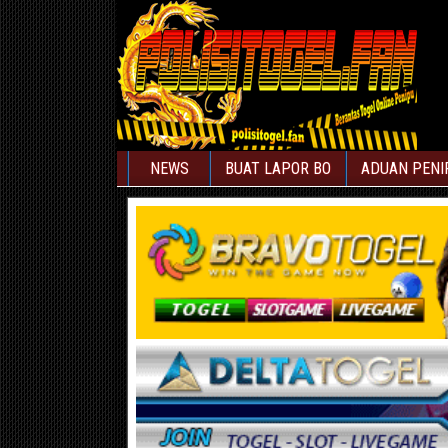
NEWS
BUAT LAPOR BO
ADUAN PENI