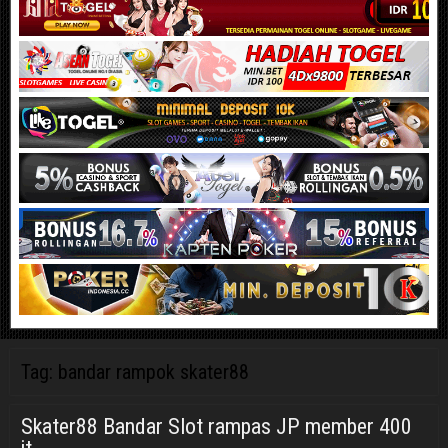
Tag:
bandar rampok skater88
Skater88 Bandar Slot rampas JP member 400