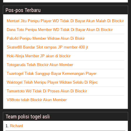
Pos-pos Terbaru
Mentari Jitu Penipu Player WD Tidak Di Bayar Akun Malah Di Blockir
Dana Toto Penipu Member WD Tidak Di Bayar Akun Di Blockir
Palu4d Penipu Member Widraw Akun Di Blokir
Skater88 Bandar Slot rampas JP member 400 jt
Hoki-Ninja Member JP akun di blockir
Totogaruda Telah Blockir Akun Member
Tuantogel Tidak Sanggup Bayar Kemenangan Player
Waktogel Telah Menipu Player Widraw Selalu Di Rijec
Tamantoto Wd Tidak Di Proses Akun Di Blockir
V88toto telah Blockir Akun Member
Team polisi togel asli
1.
Richard