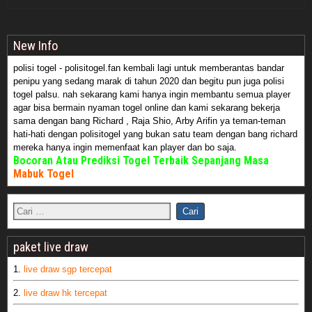
New Info
polisi togel - polisitogel.fan kembali lagi untuk memberantas bandar
penipu yang sedang marak di tahun 2020 dan begitu pun juga polisi
togel palsu. nah sekarang kami hanya ingin membantu semua player
agar bisa bermain nyaman togel online dan kami sekarang bekerja
sama dengan bang Richard , Raja Shio, Arby Arifin ya teman-teman
hati-hati dengan polisitogel yang bukan satu team dengan bang richard
mereka hanya ingin memenfaat kan player dan bo saja.
Bocoran Atau Prediksi Togel Terbaik Sepanjang Masa
Mabuk Togel
paket live draw
1.
live draw sgp tercepat
2.
live draw hk tercepat