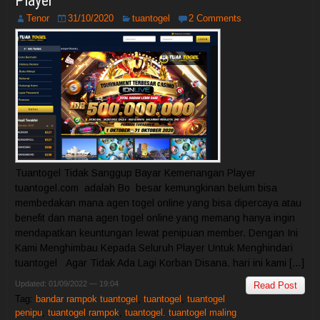
Player
Tenor
31/10/2020
tuantogel
2 Comments
Tuantogel Tidak Sanggup Bayar Kemenangan Player
tuantogel.com adalah Bo besar kemungkinan belum bisa
membedakan mana agen togel online yang bisa dipercaya atau
benefit dan mana agen togel online yang memang hanya ingin
mendapatkan keuntungan lewat penipuan member. Dengan Ini
Kami Menghimbau Kepada Seluruh Player Untuk Menghindari
tuantogel Agar Tidak Ada Lagi Korban Disana. hari ini kami […]
Updated: 01/09/2022 — 19:04
Read Post
Tag:
bandar rampok tuantogel
,
tuantogel
,
tuantogel
penipu
,
tuantogel rampok
,
tuantogel. tuantogel maling