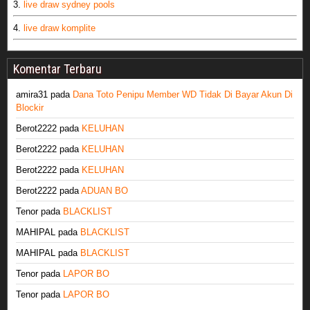
3.
live draw sydney pools
4.
live draw komplite
Komentar Terbaru
amira31
pada
Dana Toto Penipu Member WD Tidak Di Bayar Akun Di
Blockir
Berot2222
pada
KELUHAN
Berot2222
pada
KELUHAN
Berot2222
pada
KELUHAN
Berot2222
pada
ADUAN BO
Tenor
pada
BLACKLIST
MAHIPAL
pada
BLACKLIST
MAHIPAL
pada
BLACKLIST
Tenor
pada
LAPOR BO
Tenor
pada
LAPOR BO