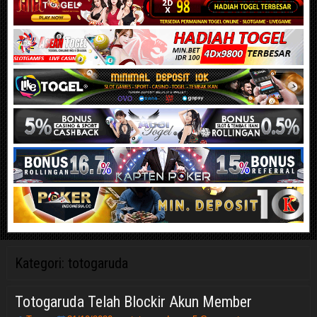
Kategori:
totogaruda
Totogaruda Telah Blockir Akun Member