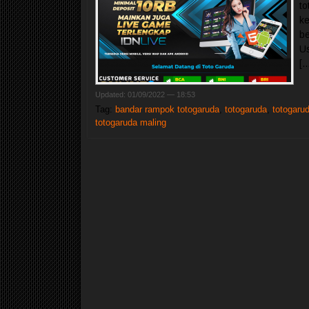
to
ke
b
U
[…
Updated: 01/09/2022 — 18:53
Tag:
bandar rampok totogaruda
,
totogaruda
,
totogaru
totogaruda maling