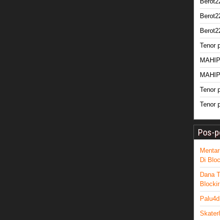
Berot2
Berot2
Berot2
Tenor
p
MAHIP
MAHIP
Tenor
p
Tenor
p
Pos-p
Mentar
Di Bloc
Dana T
Blockir
Palu4d
Skater