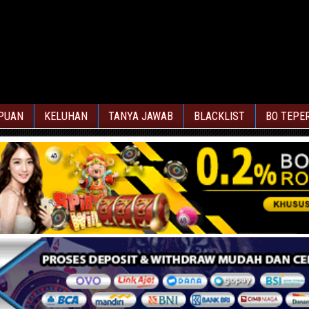
PUAN
KELUHAN
TANYA JAWAB
BLACKLIST
BO TEPE