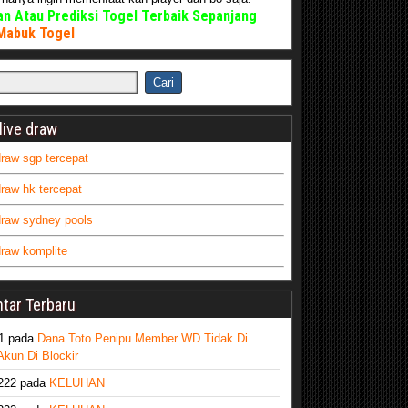
n Atau Prediksi Togel Terbaik Sepanjang
Mabuk Togel
live draw
draw sgp tercepat
draw hk tercepat
draw sydney pools
draw komplite
tar Terbaru
1
pada
Dana Toto Penipu Member WD Tidak Di
Akun Di Blockir
222
pada
KELUHAN