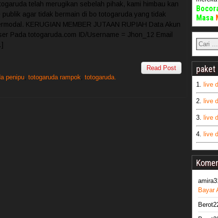
togaruda telah merugikan sebelah pihak, kami himbau kan
Bocora
 publik agar tidak bermain di bo totogaruda yang tidak
Masa
ermodal. KERUGIAN MEMBER JUTAAN RUPIAH Data Akun
ser Pada totogaruda.com ID/Username = Jhon_12 Email
]
paket 
Read Post
da penipu
,
totogaruda rampok
,
totogaruda.
1.
live 
2.
live 
3.
live 
4.
live 
Komen
amira3
Bayar 
Berot2