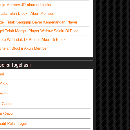
inja Member JP akun di blockir
ruda Telah Blockir Akun Member
gel Tidak Sanggup Bayar Kemenangan Player
el Telah Menipu Player Widraw Selalu Di Rijec
oto Wd Tidak Di Proses Akun Di Blockir
o telah Blockir Akun Member
olisi togel asli
ard
 Shio
Arifin
i Casino
o Crezz
natif Polisi Togel