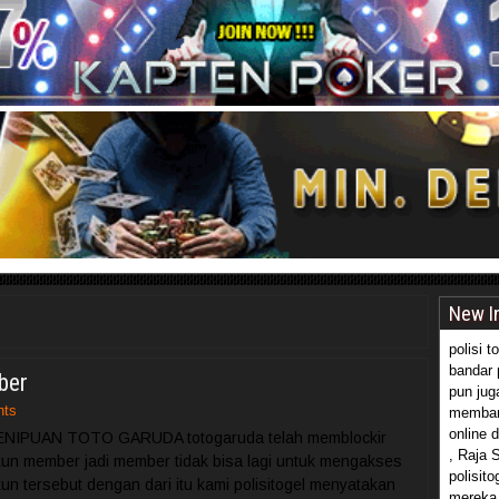
New I
polisi 
bandar 
ber
pun jug
nts
membant
online 
ENIPUAN TOTO GARUDA totogaruda telah memblockir
, Raja 
un member jadi member tidak bisa lagi untuk mengakses
polisit
un tersebut dengan dari itu kami polisitogel menyatakan
mereka 