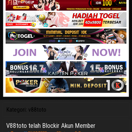
Kategori:
v88toto
V88toto telah Blockir Akun Member