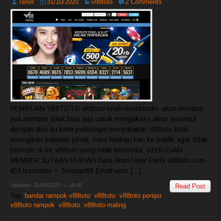
Tenor
31/10/2020
v88toto
2 Comments
PENIPUAN V88TOTO v88toto telah memblockir akun member
jadi member tidak bisa lagi untuk mengakses akun tersebut
dengan dari itu kami polisitogel menyatakan v88toto telah
merugikan sebelah pihak, kami himbau kan ke publik agar tidak
bermain di bo v88toto yang tidak bermodal. KERUGIAN
MEMBER JUTAAN RUPIAH Data Akun User Pada v88toto.com
ID/Username = Tinasgn88 Email user […]
Updated: 01/09/2022 — 18:48
Read Post
Tag:
bandar rampok v88toto
,
v88toto
,
v88toto penipu
,
v88toto rampok
,
v88toto. v88toto maling